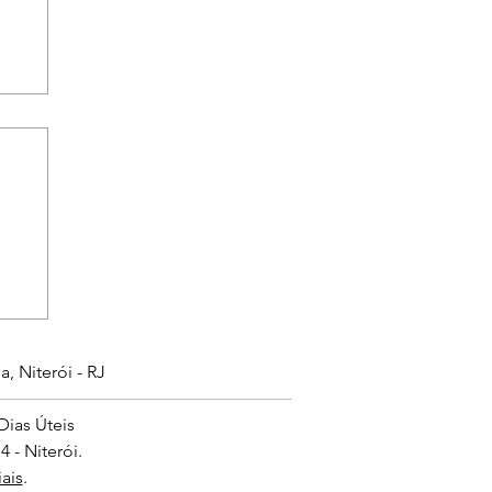
, Niterói - RJ
Dias Úteis
 - Niterói.
ais
.