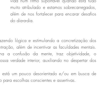
vida num ritmo suportável quando está tudo 
muito atribulado e estamos sobrecarregados, 
além de nos fortalecer para encarar desafios 
do dia-a-dia. 
azendo lógica e estimulando a concretização dos 
tração, além de incentivar as faculdades mentais. 
a a confusão da mente, traz objetividade, o 
sa verdade interior, auxiliando no despertar dos 
está um pouco desorientado e/ou em busca de 
 para escolhas conscientes e assertivas.