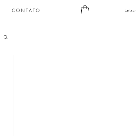
C O N T A T O
Entrar