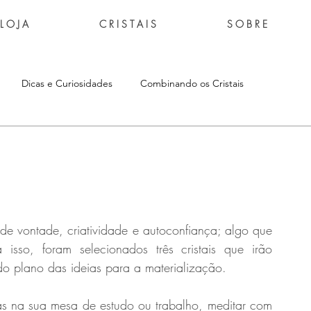
L O J A
C R I S T A I S
S O B R E
Dicas e Curiosidades
Combinando os Cristais
de vontade, criatividade e autoconfiança; algo que 
 isso, foram selecionados três cristais que irão 
do plano das ideias para a materialização.
as na sua mesa de estudo ou trabalho, meditar com 