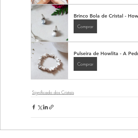
Brinco Bola de Cristal - How
Comprar
Pulseira de Howlita - A Pe
Comprar
Significado dos Cristais