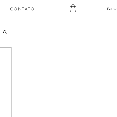
C O N T A T O
Entrar