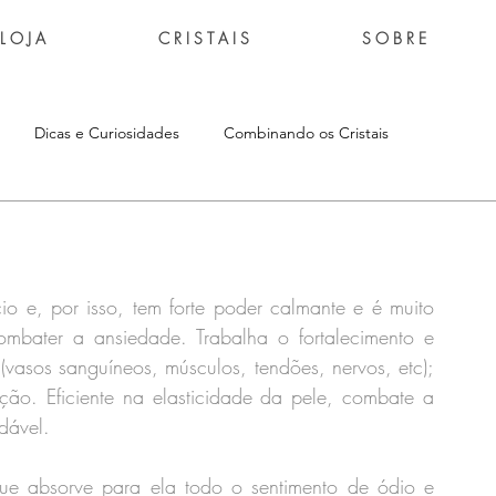
L O J A
C R I S T A I S
S O B R E
Dicas e Curiosidades
Combinando os Cristais
io e, por isso, tem forte poder calmante e é muito 
ombater a ansiedade. Trabalha o fortalecimento e 
(vasos sanguíneos, músculos, tendões, nervos, etc); 
ção. Eficiente na elasticidade da pele, combate a 
dável.
e absorve para ela todo o sentimento de ódio e 