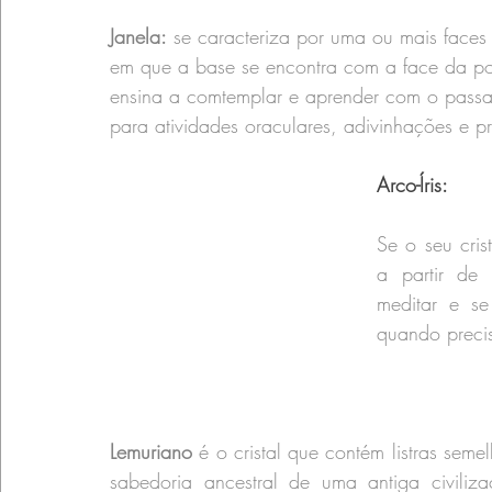
Janela:
 se caracteriza por uma ou mais faces
em que a base se encontra com a face da 
ensina a comtemplar e aprender com o passad
para atividades oraculares, adivinhações e p
Arco-Íris:
Se o seu cris
a partir de 
meditar e se
quando precis
Lemuriano
 é o cristal que contém listras sem
sabedoria ancestral de uma antiga civili