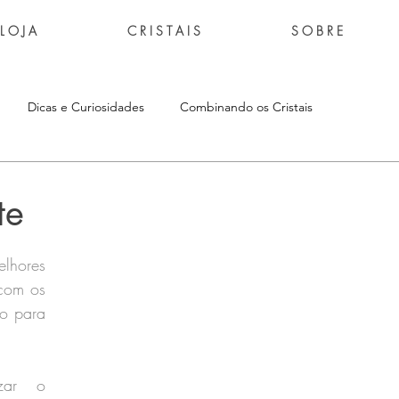
L O J A
C R I S T A I S
S O B R E
Dicas e Curiosidades
Combinando os Cristais
te
hores 
com os 
o para 
ar o 