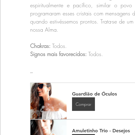
espiritualmente e pacífico, similar o pov
programaram esses cristais com mensagens d
quando estivéssemos prontos. Trata-se de um c
nossa Alma.
Chakras:
 Todos.
Signos mais favorecidos:
 Todos.
_
Guardião de Óculos
Comprar
Amuletinho Trio - Desejos