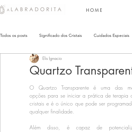
H O M E
Todos os posts
Significado dos Cristais
Cuidados Especiais
Elis Ignacio
Quartzo Transparen
O Quartzo Transparente é uma das mel
opções para se iniciar a prática de terapia 
cristais e é o único que pode ser programad
qualquer finalidade.
Além disso, é capaz de potencializ