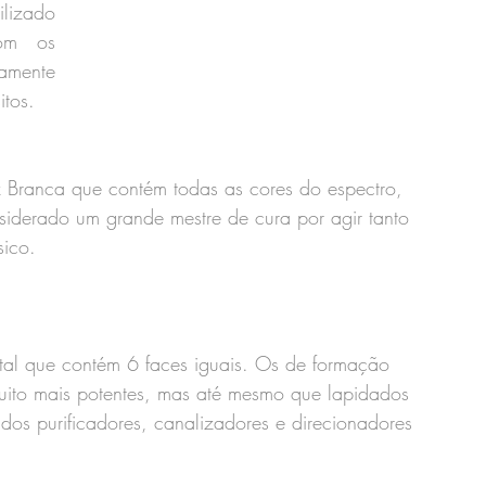
lizado 
om os 
mente 
tos.
 Branca que contém todas as cores do espectro, 
iderado um grande mestre de cura por agir tanto 
sico.
stal que contém 6 faces iguais. Os de formação 
uito mais potentes, mas até mesmo que lapidados 
dos purificadores, canalizadores e direcionadores 