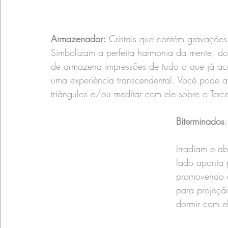
Armazenador:
 Cristais que contém gravaçõe
Simbolizam a perfeita harmonia da mente, do
de armazena impressões de tudo o que já aco
uma experiência transcendental. Você pode at
triângulos e/ou meditar com ele sobre o Terc
Biterminados
:
Irradiam e a
lado aponta p
promovendo a
para projeção
dormir com el