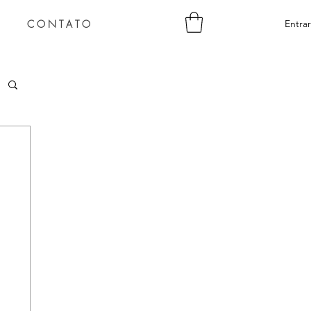
C O N T A T O
Entrar