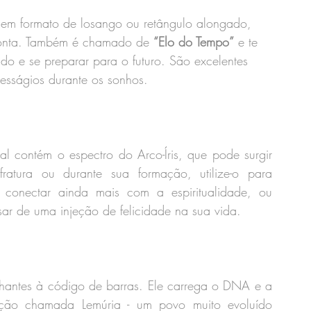
 em formato de losango ou retângulo alongado, 
ponta. Também é chamado de 
“Elo do Tempo”
 e te 
o e se preparar para o futuro. São excelentes 
resságios durante os sonhos.
tal contém o espectro do Arco-Íris, que pode surgir 
fratura ou durante sua formação, utilize-o para 
 conectar ainda mais com a espiritualidade, ou 
ar de uma injeção de felicidade na sua vida.
elhantes à código de barras. Ele carrega o DNA e a 
zação chamada Lemúria - um povo muito evoluído 