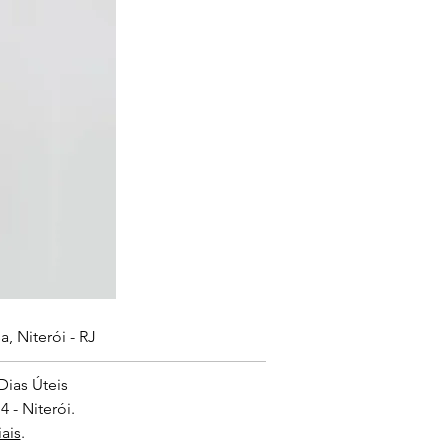
, Niterói - RJ
Dias Úteis
 - Niterói.
ais
.