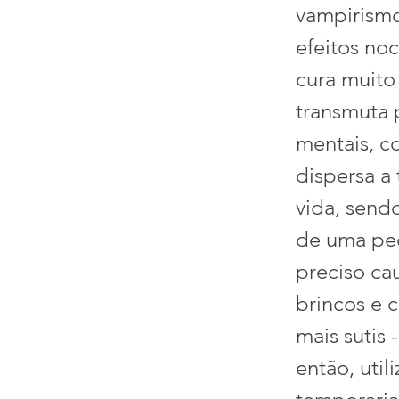
vampirismo
efeitos no
cura muito
transmuta 
mentais, c
dispersa a
vida, sendo
de uma ped
preciso ca
brincos e c
mais sutis 
então, uti