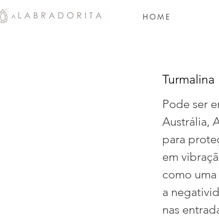
H O M E
Turmalina
Pode ser e
Austrália, 
para proteç
em vibraçã
como uma e
a negativi
nas entrad