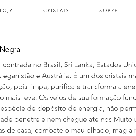
L O J A
C R I S T A I S
S O B R E
 Negra
ncontrada no Brasil, Sri Lanka, Estados Uni
Afeganistão e Austrália. É um dos cristais 
ão, pois limpa, purifica e transforma a en
o mais leve. Os veios de sua formação fun
spécie de depósito de energia, não perm
dade penetre e nem chegue até nós Muito u
as de casa, combate o mau olhado, magia 