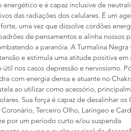
 energético e é capaz inclusive de neutrali
civos das radiações dos celulares. É um ag
 forte, uma vez que dissolve cordões energ
padrões de pensamentos e alinha nossos p
ombatendo a paranóia. A Turmalina Negr
 tensão e estimula uma atitude positiva em 
 útil nos casos depressão e nervosismo. Por
ra com energia densa e atuante no Chakra
utela ao utilizar como acessório, principal
olares. Sua força é capaz de desalinhar os
- Coronário, Terceiro Olho, Laríngeo e Card
lize por um período curto e/ou suspenda