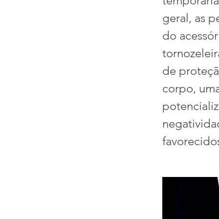
temporaria
geral, as 
do acessóri
tornozelei
de proteçã
corpo, uma
potencializ
negativida
favorecido