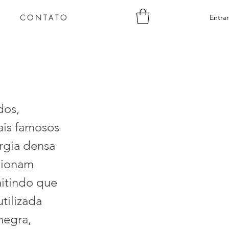
C O N T A T O
Entrar
dos,
mais famosos
ergia densa
cionam
itindo que
tilizada
negra,