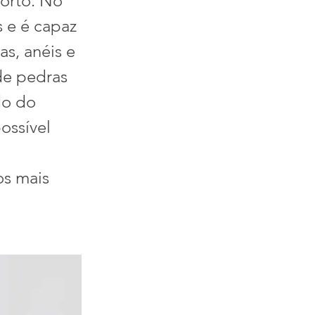
forto. No
s e é capaz
as, anéis e
de pedras
do do
ossível
os mais