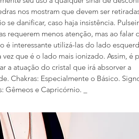
mente seu uso a qualquer sinal de descon
pedras nos mostram que devem ser retirada
o se danificar, caso haja insistência. Pulseir
ras requerem menos atenção, mas ao falar 
o é interessante utilizá-las do lado esquer
 vez que é o lado mais ionizado. Assim, é p
ar a atuação do cristal que irá absorver a
de. Chakras: Especialmente o Básico. Sign
s: Gêmeos e Capricórnio. _