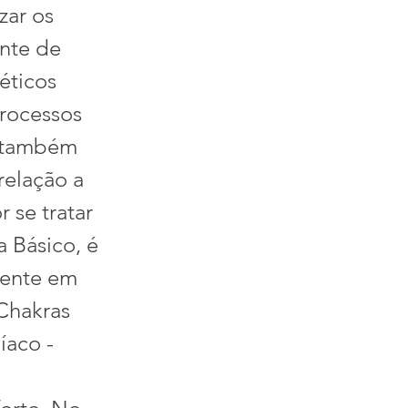
zar os
ente de
éticos
rocessos
a também
relação a
 se tratar
 Básico, é
mente em
 Chakras
íaco -