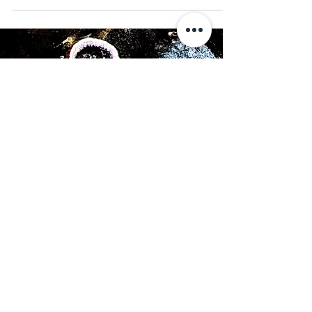
Igualmente digna de aplausos, suas cores
avermelhadas são super alegres e atraentes,
representando a força e a beleza da Terra. É um
cristal que de desenvolveu junto aos ciclos do
nosso planeta e esteve presente em todos os
processos de evolução da raça humana, sendo
uma verdadeira aliada no resgate de vidas
passadas e na aceitação do desencarne. A Co
Os Cristais
Bem-vindo ao nosso espaço dedicado às
propriedades holísticas dos cristais!
Aqui, você
encontrará um conteúdo enriquecedor, repleto de
curiosidades, dicas de uso e cuidados especiais
necessários às suas Joias e amuletos.
Todos os textos são fruto de um profundo estudo
e dedicação da Cristaloterapeuta Elis, que
escreve com extrema responsabilidade, baseando