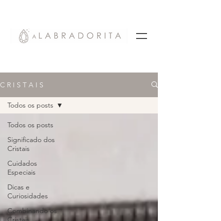
C R I S T A I S
Todos os posts
Todos os posts
Significado dos
Cristais
Cuidados
Especiais
Dicas e
Curiosidades
Combinando os
Cristais